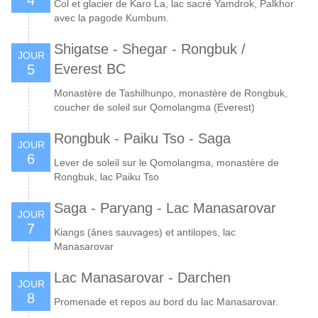
Col et glacier de Karo La, lac sacré Yamdrok, Palkhor
avec la pagode Kumbum.
Shigatse - Shegar - Rongbuk /
JOUR
Everest BC
5
Monastère de Tashilhunpo, monastère de Rongbuk,
coucher de soleil sur Qomolangma (Everest)
Rongbuk - Paiku Tso - Saga
JOUR
6
Lever de soleil sur le Qomolangma, monastère de
Rongbuk, lac Paiku Tso
Saga - Paryang - Lac Manasarovar
JOUR
7
Kiangs (ânes sauvages) et antilopes, lac
Manasarovar
Lac Manasarovar - Darchen
JOUR
8
Promenade et repos au bord du lac Manasarovar.