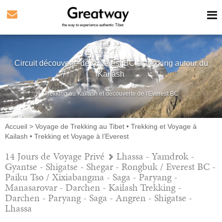
the way to experience authentic Tibet
Circuit découverte de l'Everest BC et trekking autour du
Kailash
Trekking au Kailash et découverte de l'Everest BC
Accueil
>
Voyage de Trekking au Tibet
•
Trekking et Voyage à
Kailash
•
Trekking et Voyage à l’Everest
14 Jours de Voyage Privé
Lhassa - Yamdrok -
Gyantse - Shigatse - Shegar - Rongbuk / Everest BC -
Paiku Tso / Xixiabangma - Saga - Paryang -
Manasarovar - Darchen - Kailash Trekking -
Darchen - Paryang - Saga - Angren - Shigatse -
Lhassa