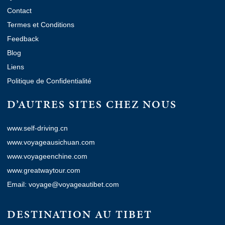
Contact
Termes et Conditions
Feedback
Blog
Liens
Politique de Confidentialité
D’AUTRES SITES CHEZ NOUS
www.self-driving.cn
www.voyageausichuan.com
www.voyageenchine.com
www.greatwaytour.com
Email: voyage@voyageautibet.com
DESTINATION AU TIBET