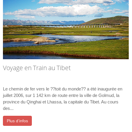
Voyage en Train au Tibet
Le chemin de fer vers le ??toit du monde?? a été inaugurée en
juillet 2006, sur 1 142 km de route entre la ville de Golmud, la
province du Qinghai et Lhassa, la capitale du Tibet. Au cours
des...
Plus d’infos