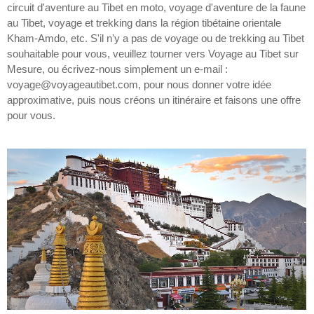
circuit d'aventure au Tibet en moto, voyage d'aventure de la faune
au Tibet, voyage et trekking dans la région tibétaine orientale
Kham-Amdo, etc. S'il n'y a pas de voyage ou de trekking au Tibet
souhaitable pour vous, veuillez tourner vers Voyage au Tibet sur
Mesure, ou écrivez-nous simplement un e-mail :
voyage@voyageautibet.com, pour nous donner votre idée
approximative, puis nous créons un itinéraire et faisons une offre
pour vous.