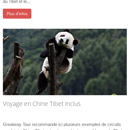
du Tibet et le...
Plus d’infos
Voyage en Chine Tibet Inclus
Greatway Tour recommande ici plusieurs exemples de circuits