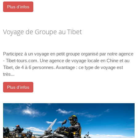
Plus d’infos
Voyage de Groupe au Tibet
Participez à un voyage en petit groupe organisé par notre agence
- Tibet-tours.com. Une agence de voyage locale en Chine et au
Tibet, de 4 à 6 personnes. Avantage : ce type de voyage est
très...
Plus d’infos