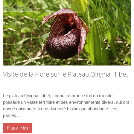
Visite de la Flore sur le Plateau Qinghai-Tibet
Le plateau Qinghai-Tibet, connu comme le toit du monde,
possède un vaste territoire et des environnements divers, qui ont
donné naissance à une diversité biologique abondante. Les
parties...
Plus d’infos