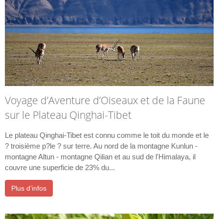
Voyage d’Aventure d’Oiseaux et de la Faune
sur le Plateau Qinghai-Tibet
Le plateau Qinghai-Tibet est connu comme le toit du monde et le
? troisième p?le ? sur terre. Au nord de la montagne Kunlun -
montagne Altun - montagne Qilian et au sud de l'Himalaya, il
couvre une superficie de 23% du...
Plus d’infos