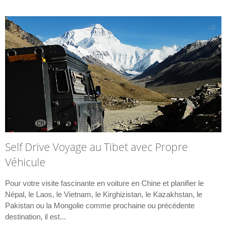
Self Drive Voyage au Tibet avec Propre
Véhicule
Pour votre visite fascinante en voiture en Chine et planifier le
Népal, le Laos, le Vietnam, le Kirghizistan, le Kazakhstan, le
Pakistan ou la Mongolie comme prochaine ou précédente
destination, il est...