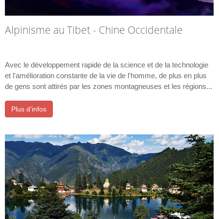
Alpinisme au Tibet - Chine Occidentale
Avec le développement rapide de la science et de la technologie
et l'amélioration constante de la vie de l'homme, de plus en plus
de gens sont attirés par les zones montagneuses et les régions...
Plus d’infos