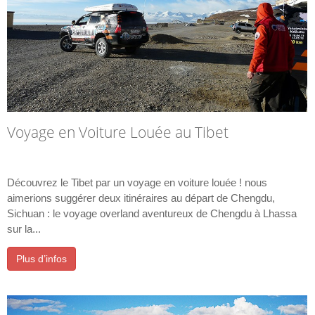
Voyage en Voiture Louée au Tibet
Découvrez le Tibet par un voyage en voiture louée ! nous
aimerions suggérer deux itinéraires au départ de Chengdu,
Sichuan : le voyage overland aventureux de Chengdu à Lhassa
sur la...
Plus d’infos