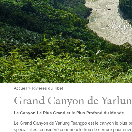
Le Canyo
Accueil
>
Rivières du Tibet
Grand Canyon de Yarlu
Le Canyon Le Plus Grand et le Plus Profond du Monde
Le Grand Canyon de Yarlung Tsangpo est le canyon le plus pr
spécial, il est considéré comme « le trou de serrure pour ouvrir 