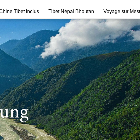
hine Tibet inclus
Tibet Népal Bhoutan
Voyage sur Mes
lung