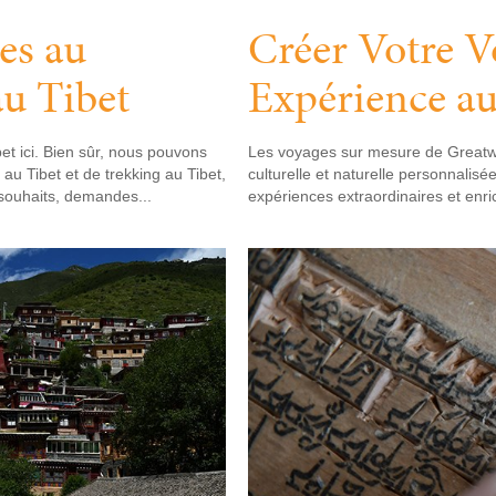
es au
Créer Votre V
au Tibet
Expérience au
t ici. Bien sûr, nous pouvons
Les voyages sur mesure de Greatwa
 au Tibet et de trekking au Tibet,
culturelle et naturelle personnali
 souhaits, demandes...
expériences extraordinaires et enri