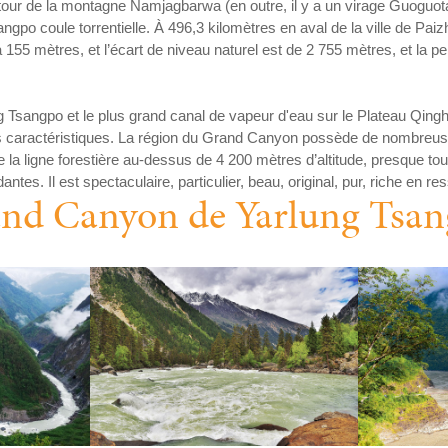
 autour de la montagne Namjagbarwa (en outre, il y a un virage Guogu
gpo coule torrentielle. À 496,3 kilomètres en aval de la ville de Paizh
 155 mètres, et l’écart de niveau naturel est de 2 755 mètres, et la p
g Tsangpo et le plus grand canal de vapeur d'eau sur le Plateau Qingha
us caractéristiques. La région du Grand Canyon possède de nombreuses
 la ligne forestière au-dessus de 4 200 mètres d’altitude, presque tou
ntes. Il est spectaculaire, particulier, beau, original, pur, riche en 
and Canyon de Yarlung Tsa