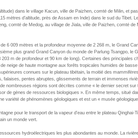
itude) dans le village Kacun, ville de Paizhen, comté de Milin, et pas
(115 mètres d’altitude, près de Assam en Inde) dans le sud du Tibet.
g, comté de Medog, au village de Jiala, ville de Paizhen, comté de 
ond de 6 009 mètres et la profondeur moyenne de 2 268 m, le Grand C
troisième plus grand Grand Canyon du monde de Parlung Tsangpo, le
3 203 m de profondeur et 90 km de long). Certaines des principales 
 et de neige de haute montagne aux forêts tropicales humides de basse
supérieures connues sur le plateau tibétain, la moitié des mammifère
alaises, pentes abruptes, glissements de terrain et immenses rivièr
 de nombreuses régions sont décrites comme « le dernier secret sur ter
sor de gènes de ressources biologiques ». En même temps, situé dans
une variété de phénomènes géologiques et est un « musée géologique 
ne pour le transport de la vapeur d'eau entre le plateau Qinghai-Tibe
étain un monde vert.
ssources hydroélectriques les plus abondantes au monde. La rivière 