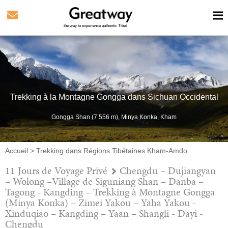
the way to experience authentic Tibet
Trekking à la Montagne Gongga dans Sichuan Occidental
Gongga Shan (7 556 m), Minya Konka, Kham
Accueil
>
Trekking dans Régions Tibétaines Kham-Amdo
11 Jours de Voyage Privé
Chengdu – Dujiangyan
– Wolong –Village de Siguniang Shan – Danba –
Tagong - Kangding – Trekking à Montagne Gongga
(Minya Konka) – Zimei Yakou – Yaha Yakou -
Xinduqiao – Kangding – Yaan – Shangli - Dayi -
Chengdu