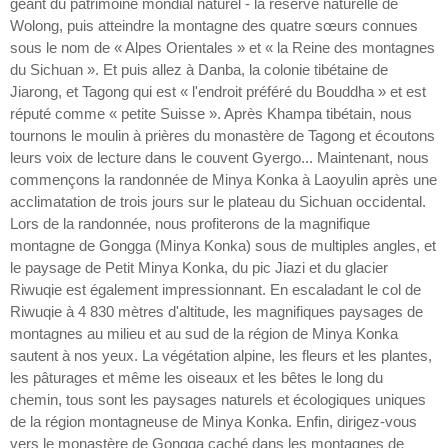
géant du patrimoine mondial naturel - la réserve naturelle de
Wolong, puis atteindre la montagne des quatre sœurs connues
sous le nom de « Alpes Orientales » et « la Reine des montagnes
du Sichuan ». Et puis allez à Danba, la colonie tibétaine de
Jiarong, et Tagong qui est « l'endroit préféré du Bouddha » et est
réputé comme « petite Suisse ». Après Khampa tibétain, nous
tournons le moulin à prières du monastère de Tagong et écoutons
leurs voix de lecture dans le couvent Gyergo... Maintenant, nous
commençons la randonnée de Minya Konka à Laoyulin après une
acclimatation de trois jours sur le plateau du Sichuan occidental.
Lors de la randonnée, nous profiterons de la magnifique
montagne de Gongga (Minya Konka) sous de multiples angles, et
le paysage de Petit Minya Konka, du pic Jiazi et du glacier
Riwuqie est également impressionnant. En escaladant le col de
Riwuqie à 4 830 mètres d'altitude, les magnifiques paysages de
montagnes au milieu et au sud de la région de Minya Konka
sautent à nos yeux. La végétation alpine, les fleurs et les plantes,
les pâturages et même les oiseaux et les bêtes le long du
chemin, tous sont les paysages naturels et écologiques uniques
de la région montagneuse de Minya Konka. Enfin, dirigez-vous
vers le monastère de Gongga caché dans les montagnes de