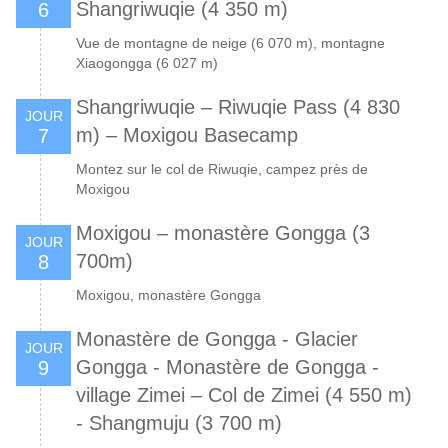
Shangriwuqie (4 350 m)
6
Vue de montagne de neige (6 070 m), montagne
Xiaogongga (6 027 m)
Shangriwuqie – Riwuqie Pass (4 830
JOUR
m) – Moxigou Basecamp
7
Montez sur le col de Riwuqie, campez près de
Moxigou
Moxigou – monastère Gongga (3
JOUR
700m)
8
Moxigou, monastère Gongga
Monastère de Gongga - Glacier
JOUR
Gongga - Monastère de Gongga -
9
village Zimei – Col de Zimei (4 550 m)
- Shangmuju (3 700 m)