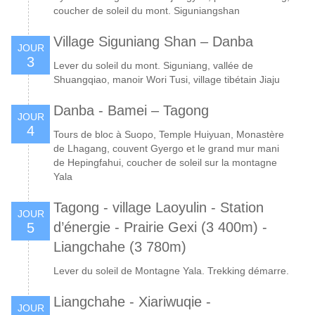
coucher de soleil du mont. Siguniangshan
Village Siguniang Shan – Danba
JOUR
3
Lever du soleil du mont. Siguniang, vallée de
Shuangqiao, manoir Wori Tusi, village tibétain Jiaju
Danba - Bamei – Tagong
JOUR
4
Tours de bloc à Suopo, Temple Huiyuan, Monastère
de Lhagang, couvent Gyergo et le grand mur mani
de Hepingfahui, coucher de soleil sur la montagne
Yala
Tagong - village Laoyulin - Station
JOUR
d’énergie - Prairie Gexi (3 400m) -
5
Liangchahe (3 780m)
Lever du soleil de Montagne Yala. Trekking démarre.
Liangchahe - Xiariwuqie -
JOUR