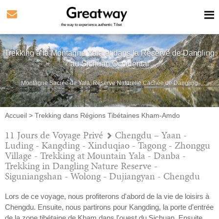
the way to experience authentic Tibet
Trekking à la Montagne Yala et dans la Réserve de Dangling
au Sichuan Occidental
Montagne Sacrée de Yala, Réserve Naturelle Cachée de Dangling
Accueil
>
Trekking dans Régions Tibétaines Kham-Amdo
11 Jours de Voyage Privé
Chengdu – Yaan -
Luding - Kangding - Xinduqiao - Tagong - Zhonggu
Village - Trekking at Mountain Yala - Danba -
Trekking in Dangling Nature Reserve -
Siguniangshan - Wolong - Dujiangyan - Chengdu
Lors de ce voyage, nous profiterons d'abord de la vie de loisirs à
Chengdu. Ensuite, nous partirons pour Kangding, la porte d'entrée
de la zone tibétaine de Kham dans l'ouest du Sichuan. Ensuite,