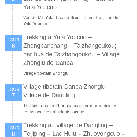
Yala Youcuo
Vue de Mt. Yala, Lac de Sœur (Zimei Hu), Lac de
Yala Youcuo
Trekking à Yala Youcuo –
JOUR
Zhongbanchang – Taizhangoukou;
6
par bus de Taizhangoukou – Village
Zhonglu de Danba
Village tibétain Zhonglu
Village tibétain Danba Zhonglu –
JOUR
Village de Dangling
7
Trekking doux à Zhonglu, cuisiner et prendre un
repas avec les résidents locaux
Trekking au village de Dangling –
JOUR
Feijiping – Lac Hulu – Zhuoyongcuo –
8