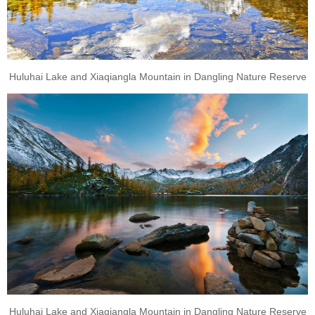
Huluhai Lake and Xiaqiangla Mountain in Dangling Nature Reserve
Huluhai Lake and Xiaqiangla Mountain in Dangling Nature Reserve