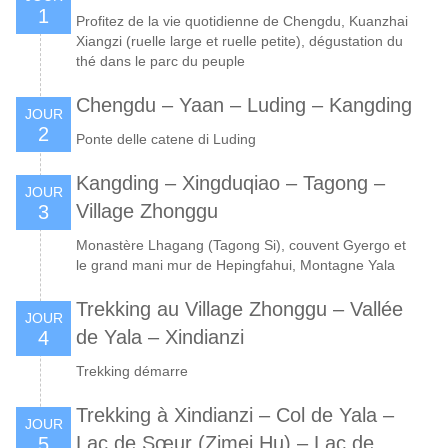
1
Profitez de la vie quotidienne de Chengdu, Kuanzhai
Xiangzi (ruelle large et ruelle petite), dégustation du
thé dans le parc du peuple
Chengdu – Yaan – Luding – Kangding
JOUR
2
Ponte delle catene di Luding
Kangding – Xingduqiao – Tagong –
JOUR
Village Zhonggu
3
Monastère Lhagang (Tagong Si), couvent Gyergo et
le grand mani mur de Hepingfahui, Montagne Yala
Trekking au Village Zhonggu – Vallée
JOUR
de Yala – Xindianzi
4
Trekking démarre
Trekking à Xindianzi – Col de Yala –
JOUR
Lac de Sœur (Zimei Hu) – Lac de
5