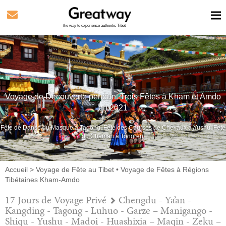
the way to experience authentic Tibet
Voyage de Découverte pendant Trois Fêtes à Kham et Amdo
en 2021
Fête de Danse du Masque à Tagong. Fête des Courses de Chevaux à Yushu. Fête
du Chaman à Tongren.
Accueil
>
Voyage de Fête au Tibet
•
Voyage de Fêtes à Régions
Tibétaines Kham-Amdo
17 Jours de Voyage Privé
Chengdu - Ya’an -
Kangding - Tagong - Luhuo - Garze – Manigango -
Shiqu - Yushu - Madoi - Huashixia – Maqin - Zeku –