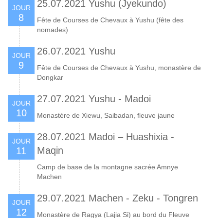
25.07.2021 Yushu (Jyekundo)
JOUR
8
Fête de Courses de Chevaux à Yushu (fête des
nomades)
26.07.2021 Yushu
JOUR
9
Fête de Courses de Chevaux à Yushu, monastère de
Dongkar
27.07.2021 Yushu - Madoi
JOUR
10
Monastère de Xiewu, Saibadan, fleuve jaune
28.07.2021 Madoi – Huashixia -
JOUR
Maqin
11
Camp de base de la montagne sacrée Amnye
Machen
29.07.2021 Machen - Zeku - Tongren
JOUR
12
Monastère de Ragya (Lajia Si) au bord du Fleuve