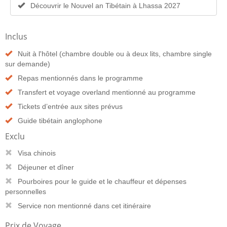
Découvrir le Nouvel an Tibétain à Lhassa 2027
Inclus
Nuit à l'hôtel (chambre double ou à deux lits, chambre single
sur demande)
Repas mentionnés dans le programme
Transfert et voyage overland mentionné au programme
Tickets d’entrée aux sites prévus
Guide tibétain anglophone
Exclu
Visa chinois
Déjeuner et dîner
Pourboires pour le guide et le chauffeur et dépenses
personnelles
Service non mentionné dans cet itinéraire
Prix de Voyage