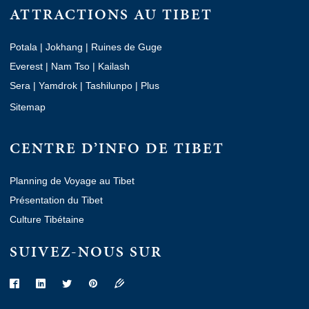
ATTRACTIONS AU TIBET
Potala
|
Jokhang
|
Ruines de Guge
Everest
|
Nam Tso
|
Kailash
Sera
|
Yamdrok
|
Tashilunpo
|
Plus
Sitemap
CENTRE D’INFO DE TIBET
Planning de Voyage au Tibet
Présentation du Tibet
Culture Tibétaine
SUIVEZ-NOUS SUR