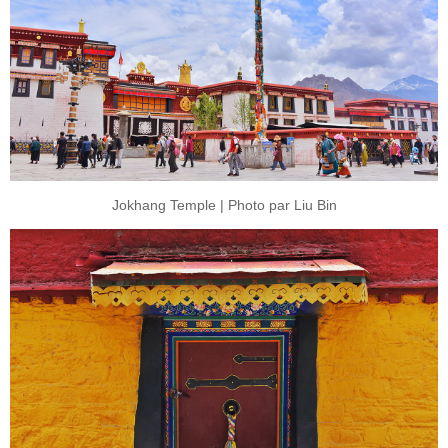
Jokhang Temple | Photo par Liu Bin