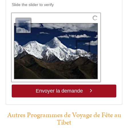
Slide the slider to verify
Envoyer la demande
Autres Programmes de Voyage de Fête au
Tibet